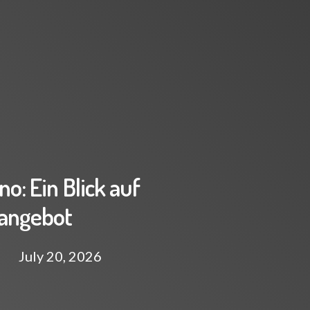
no: Ein Blick auf
langebot
July 20, 2026