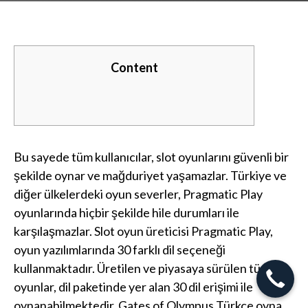
Content
Bu sayede tüm kullanıcılar, slot oyunlarını güvenli bir
şekilde oynar ve mağduriyet yaşamazlar. Türkiye ve
diğer ülkelerdeki oyun severler, Pragmatic Play
oyunlarında hiçbir şekilde hile durumları ile
karşılaşmazlar. Slot oyun üreticisi Pragmatic Play,
oyun yazılımlarında 30 farklı dil seçeneği
kullanmaktadır. Üretilen ve piyasaya sürülen tüm
oyunlar, dil paketinde yer alan 30 dil erişimi ile
oynanabilmektedir. Gates of Olympus Türkçe oyna