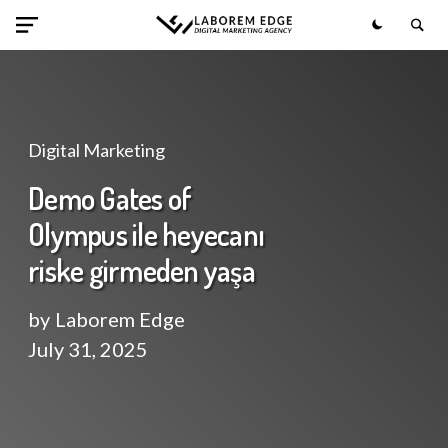
Digital Marketing
Demo Gates of
Olympus ile heyecanı
riske girmeden yaşa
by
Laborem Edge
July 31, 2025